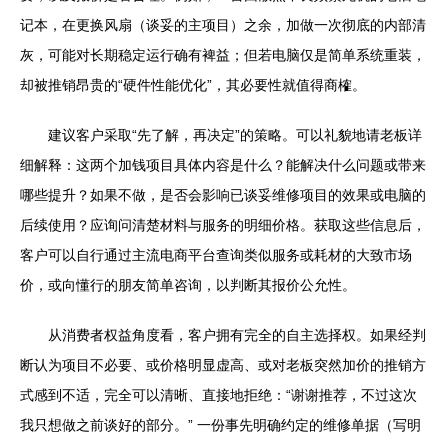
记本，在更换风扇（谈妥的主项目）之余，加做一次彻底的内部清
灰，可能对长期稳定运行确有裨益；但若电脑仅是简单系统重装，
却被推销昂贵的“硬件性能优化”，其必要性就值得商榷。
建议客户采取“先了解，再决定”的策略。可以礼貌地请老板详
细解释：这两个加钱项目具体内容是什么？能解决什么问题或带来
哪些提升？如果不做，是否会影响已谈妥维修项目的效果或电脑的
后续使用？应询问清楚材料与服务的明细价格。获取这些信息后，
客户可以自行通过主流电商平台查询类似服务或耗材的大致市场
价，或向懂行的朋友简单咨询，以判断其报价公允性。
从消费者权益角度看，客户拥有完全的自主选择权。如果经判
断认为项目不必要、或价格明显虚高、或对老板突然加价的推销方
式感到不适，完全可以清晰、直接地拒绝：“谢谢推荐，不过这次
我只想做之前谈好的部分。” 一份事先明确约定的维修单据（写明